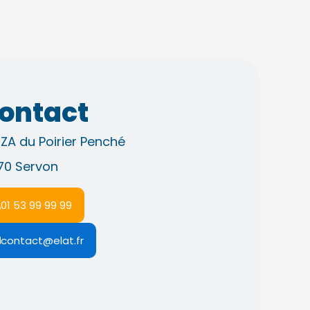
ontact
 ZA du Poirier Penché
70 Servon
01 53 99 99 99
contact@elat.fr