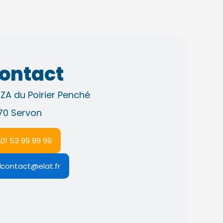
ontact
 ZA du Poirier Penché
70 Servon
01 53 99 99 99
contact@elat.fr