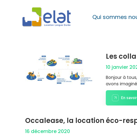
Aller
au
Qui sommes nou
contenu
Les colla
10 janvier 20
Bonjour à tous
avons imagin
En savoir
Occalease, la location éco-re
16 décembre 2020