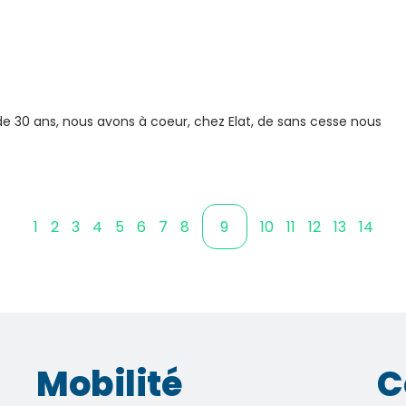
 de 30 ans, nous avons à coeur, chez Elat, de sans cesse nous
1
2
3
4
5
6
7
8
9
10
11
12
13
14
Mobilité
C