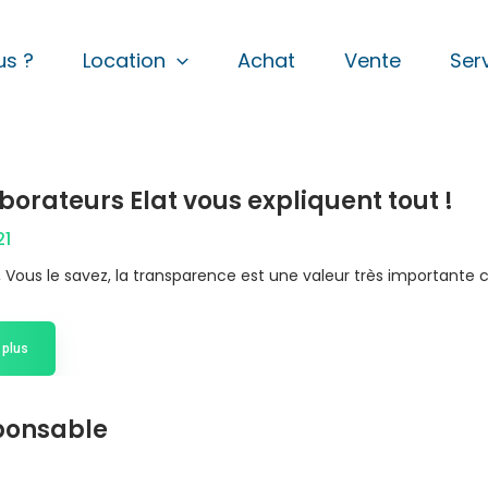
s ?
Location
Achat
Vente
Ser
Page
Page
Page
Page
Page
Page
Page
Page
Page
Page
Page
Page
Page
borateurs Elat vous expliquent tout !
Page
21
, Vous le savez, la transparence est une valeur très importante c
é
 plus
sponsable