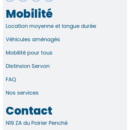
s
c
n
u
t
e
k
t
Mobilité
a
b
e
u
g
o
d
b
r
o
i
e
Location moyenne et longue durée
a
k
n
m
-
-
f
i
Véhicules aménagés
n
Mobilité pour tous
Distinxion Servon
FAQ
Nos services
Contact
N19 ZA du Poirier Penché