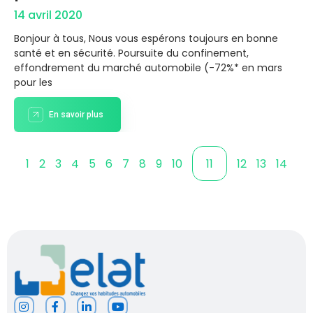
14 avril 2020
Bonjour à tous, Nous vous espérons toujours en bonne
santé et en sécurité. Poursuite du confinement,
effondrement du marché automobile (-72%* en mars
pour les
En savoir plus
1
2
3
4
5
6
7
8
9
10
11
12
13
14
I
F
L
Y
n
a
i
o