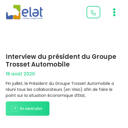
Aller
Main
au
Men
contenu
Page
Page
Page
Page
Page
Page
Page
Page
Page
Page
Page
Page
Page
Page
Interview du président du Groupe
Trosset Automobile
18 août 2020
Fin juillet, le Président du Groupe Trosset Automobile a
réuni tous les collaborateurs (en Visio) afin de faire le
point sur la situation économique d’Elat,
En savoir plus