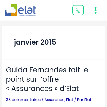
Aller
Main
au
Men
contenu
janvier 2015
Guida Fernandes fait le
Guida
Fernandes
point sur l’offre
fait
« Assurances » d’Elat
le
point
33 commentaires
/
Assurance
,
Elat
/ Par
Elat
sur