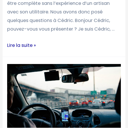
être complète sans l’expérience d’un artisan
avec son utilitaire. Nous avons donc posé
quelques questions à Cédric. Bonjour Cédric,
pouvez-vous vous présenter ? Je suis Cédric, …
Lire la suite »
PediAct
et
la
location
flexible