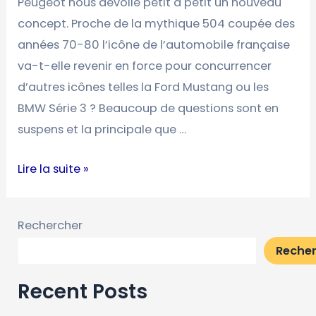
Peugeot nous dévoile petit à petit un nouveau
508
concept. Proche de la mythique 504 coupée des
coupé
années 70-80 l’icône de l’automobile française
?
va-t-elle revenir en force pour concurrencer
d’autres icônes telles la Ford Mustang ou les
BMW Série 3 ? Beaucoup de questions sont en
suspens et la principale que …
Lire la suite »
Rechercher
Reche
Recent Posts