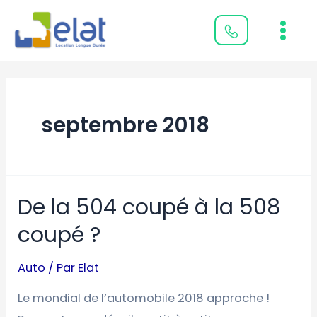
Aller
Main
au
Men
contenu
septembre 2018
De la 504 coupé à la 508
De
la
coupé ?
504
coupé
Auto
/ Par
Elat
à
Le mondial de l’automobile 2018 approche !
la