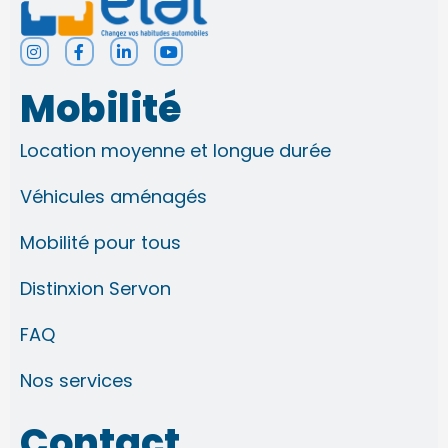
I
F
L
Y
n
a
i
o
s
c
n
u
t
e
k
t
Mobilité
a
b
e
u
g
o
d
b
r
o
i
e
Location moyenne et longue durée
a
k
n
m
-
-
f
i
Véhicules aménagés
n
Mobilité pour tous
Distinxion Servon
FAQ
Nos services
Contact