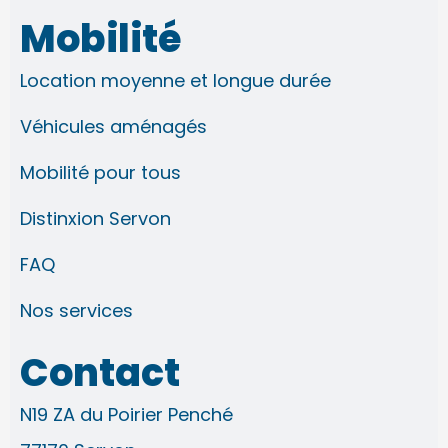
s
c
n
u
t
e
k
t
Mobilité
a
b
e
u
g
o
d
b
r
o
i
e
Location moyenne et longue durée
a
k
n
m
-
-
f
i
Véhicules aménagés
n
Mobilité pour tous
Distinxion Servon
FAQ
Nos services
Contact
N19 ZA du Poirier Penché