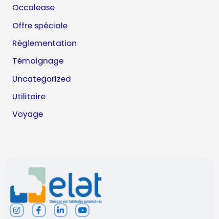
Occalease
Offre spéciale
Réglementation
Témoignage
Uncategorized
Utilitaire
Voyage
I
F
L
Y
n
a
i
o