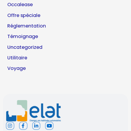
Occalease
Offre spéciale
Réglementation
Témoignage
Uncategorized
Utilitaire
Voyage
I
F
L
Y
n
a
i
o