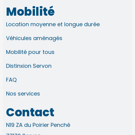
s
c
n
u
t
e
k
t
Mobilité
a
b
e
u
g
o
d
b
r
o
i
e
Location moyenne et longue durée
a
k
n
m
-
-
f
i
Véhicules aménagés
n
Mobilité pour tous
Distinxion Servon
FAQ
Nos services
Contact
N19 ZA du Poirier Penché