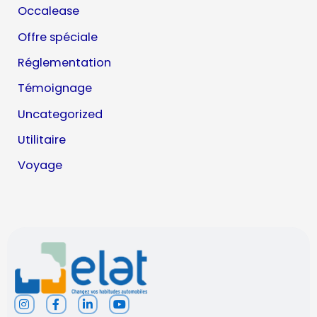
Occalease
Offre spéciale
Réglementation
Témoignage
Uncategorized
Utilitaire
Voyage
I
F
L
Y
n
a
i
o