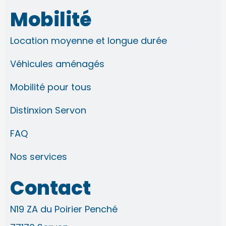
s
c
n
u
t
e
k
t
Mobilité
a
b
e
u
g
o
d
b
r
o
i
e
Location moyenne et longue durée
a
k
n
m
-
-
f
i
Véhicules aménagés
n
Mobilité pour tous
Distinxion Servon
FAQ
Nos services
Contact
N19 ZA du Poirier Penché